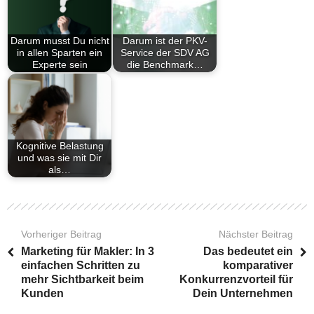
Darum musst Du nicht
Darum ist der PKV-
in allen Sparten ein
Service der SDV AG
Experte sein
die Benchmark…
Kognitive Belastung
und was sie mit Dir
als…
Vorheriger Beitrag
Nächster Beitrag
Marketing für Makler: In 3
Das bedeutet ein
einfachen Schritten zu
komparativer
mehr Sichtbarkeit beim
Konkurrenzvorteil für
Kunden
Dein Unternehmen