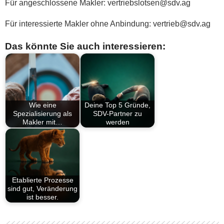
Für angeschlossene Makler: vertriebslotsen@sdv.ag
Für interessierte Makler ohne Anbindung: vertrieb@sdv.ag
Das könnte Sie auch interessieren:
Wie eine
Deine Top 5 Gründe,
Spezialisierung als
SDV-Partner zu
Makler mit…
werden
Etablierte Prozesse
sind gut, Veränderung
ist besser.