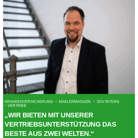
KRANKENVERSICHERUNG
MAKLERMAGAZIN
SDV INTERN
VERTRIEB
„WIR BIETEN MIT UNSERER
VERTRIEBSUNTERSTÜTZUNG DAS
BESTE AUS ZWEI WELTEN.“