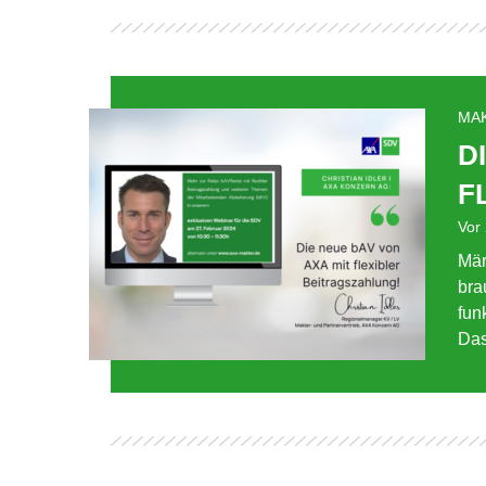
MA
D
F
Vor
Mär
bra
fun
Das