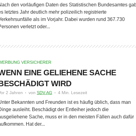
Nach den vorläufigen Daten des Statistischen Bundesamtes ga
es letztes Jahr deutlich mehr polizeilich registrierte
Verkehrsunfälle als im Vorjahr. Dabei wurden rund 367.730
Personen verletzt oder...
WERBUNG VERSICHERER
WENN EINE GELIEHENE SACHE
BESCHÄDIGT WIRD
Vor 2 Jahren
von
SDV AG
4 Min. Lesezeit
Unter Bekannten und Freunden ist es häufig üblich, dass man
Dinge ausleiht. Beschädigt der Entleiher jedoch die
ausgeliehene Sache, muss er in den meisten Fällen auch dafür
aufkommen. Hat der...