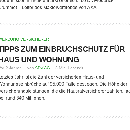
Bedürfnissen im Maklermarkt orientiert.” so Dr. Frederick
Krummet – Leiter des Maklervertriebes von AXA.
WERBUNG VERSICHERER
TIPPS ZUM EINBRUCHSCHUTZ FÜR
HAUS UND WOHNUNG
Vor 2 Jahren
von
SDV AG
5 Min. Lesezeit
Letztes Jahr ist die Zahl der versicherten Haus- und
Wohnungseinbrüche auf 95.000 Fälle gestiegen. Die Höhe der
Versicherungsleistungen, die die Hausratversicherer zahlten, la
bei rund 340 Millionen...