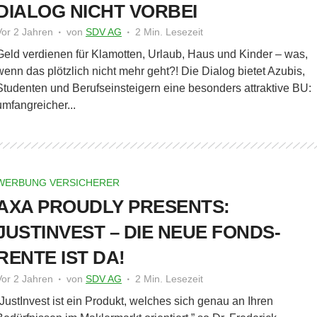
DIALOG NICHT VORBEI
Vor 2 Jahren
von
SDV AG
2 Min. Lesezeit
Geld verdienen für Klamotten, Urlaub, Haus und Kinder – was,
wenn das plötzlich nicht mehr geht?! Die Dialog bietet Azubis,
Studenten und Berufseinsteigern eine besonders attraktive BU:
umfangreicher...
WERBUNG VERSICHERER
AXA PROUDLY PRESENTS:
JUSTINVEST – DIE NEUE FONDS-
RENTE IST DA!
Vor 2 Jahren
von
SDV AG
2 Min. Lesezeit
“JustInvest ist ein Produkt, welches sich genau an Ihren