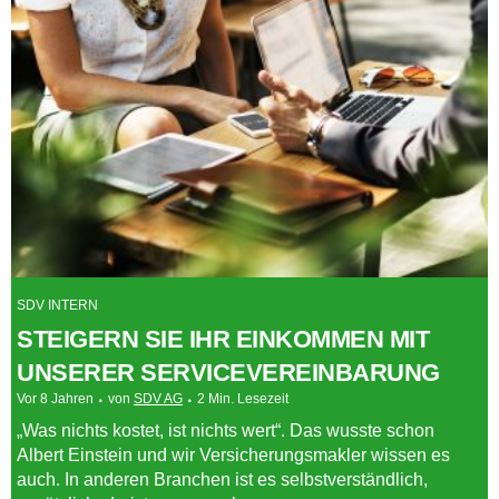
SDV INTERN
STEIGERN SIE IHR EINKOMMEN MIT
UNSERER SERVICEVEREINBARUNG
Vor 8 Jahren
von
SDV AG
2 Min. Lesezeit
„Was nichts kostet, ist nichts wert“. Das wusste schon
Albert Einstein und wir Versicherungsmakler wissen es
auch. In anderen Branchen ist es selbstverständlich,