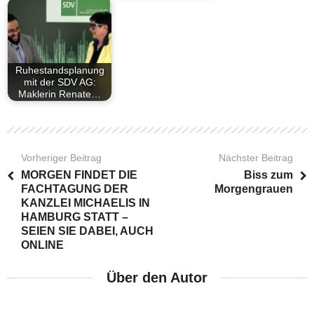
Ruhestandsplanung
mit der SDV AG:
Maklerin Renate…
Vorheriger Beitrag
Nächster Beitrag
MORGEN FINDET DIE
Biss zum
FACHTAGUNG DER
Morgengrauen
KANZLEI MICHAELIS IN
HAMBURG STATT –
SEIEN SIE DABEI, AUCH
ONLINE
Über den Autor