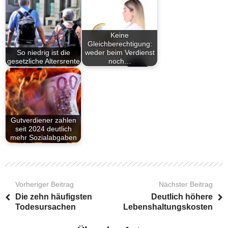
Keine
Gleichberechtigung:
So niedrig ist die
weder beim Verdienst
gesetzliche Altersrente
noch…
Gutverdiener zahlen
seit 2024 deutlich
mehr Sozialabgaben
Vorheriger Beitrag
Nächster Beitrag
Die zehn häufigsten
Deutlich höhere
Todesursachen
Lebenshaltungskosten