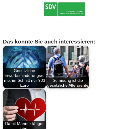
Das könnte Sie auch interessieren:
Gesetzliche
Erwerbsminderungsre
nte: im Schnitt nur 933
So niedrig ist die
Euro
gesetzliche Altersrente
Damit Männer länger
leben