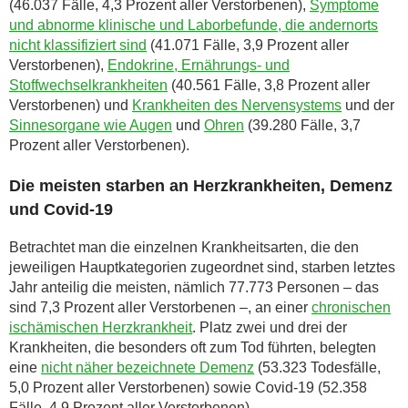
(46.037 Fälle, 4,3 Prozent aller Verstorbenen),
Symptome
und abnorme klinische und Laborbefunde, die andernorts
nicht klassifiziert sind
(41.071 Fälle, 3,9 Prozent aller
Verstorbenen),
Endokrine, Ernährungs- und
Stoffwechselkrankheiten
(40.561 Fälle, 3,8 Prozent aller
Verstorbenen) und
Krankheiten des Nervensystems
und der
Sinnesorgane wie Augen
und
Ohren
(39.280 Fälle, 3,7
Prozent aller Verstorbenen).
Die meisten starben an Herzkrankheiten, Demenz
und Covid-19
Betrachtet man die einzelnen Krankheitsarten, die den
jeweiligen Hauptkategorien zugeordnet sind, starben letztes
Jahr anteilig die meisten, nämlich 77.773 Personen – das
sind 7,3 Prozent aller Verstorbenen –, an einer
chronischen
ischämischen Herzkrankheit
. Platz zwei und drei der
Krankheiten, die besonders oft zum Tod führten, belegten
eine
nicht näher bezeichnete Demenz
(53.323 Todesfälle,
5,0 Prozent aller Verstorbenen) sowie Covid-19 (52.358
Fälle, 4,9 Prozent aller Verstorbenen).