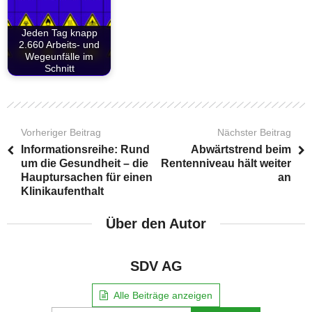
Jeden Tag knapp
2.660 Arbeits- und
Wegeunfälle im
Schnitt
Vorheriger Beitrag
Nächster Beitrag
Informationsreihe: Rund
Abwärtstrend beim
um die Gesundheit – die
Rentenniveau hält weiter
Hauptursachen für einen
an
Klinikaufenthalt
Über den Autor
SDV AG
Alle Beiträge anzeigen