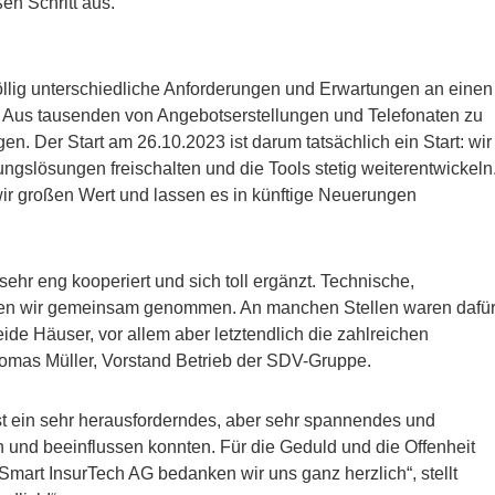
en Schritt aus.
öllig unterschiedliche Anforderungen und Erwartungen an einen
n. Aus tausenden von Angebotserstellungen und Telefonaten zu
 Der Start am 26.10.2023 ist darum tatsächlich ein Start: wir
gslösungen freischalten und die Tools stetig weiterentwickeln
ir großen Wert und lassen es in künftige Neuerungen
ehr eng kooperiert und sich toll ergänzt. Technische,
ben wir gemeinsam genommen. An manchen Stellen waren dafü
ide Häuser, vor allem aber letztendlich die zahlreichen
homas Müller, Vorstand Betrieb der SDV-Gruppe.
ist ein sehr herausforderndes, aber sehr spannendes und
en und beeinflussen konnten. Für die Geduld und die Offenheit
Smart InsurTech AG bedanken wir uns ganz herzlich“, stellt