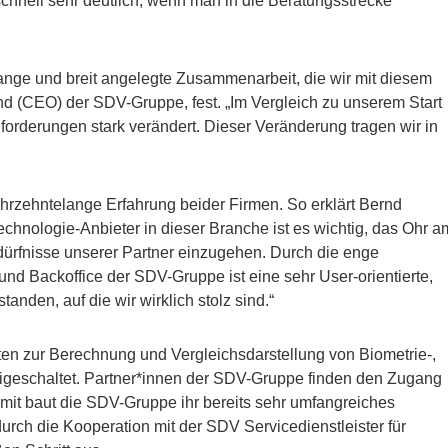
schnell sehr deutlich, wenn man in die Beratungsstrecke
lange und breit angelegte Zusammenarbeit, die wir mit diesem
tand (CEO) der SDV-Gruppe, fest. „Im Vergleich zu unserem Start
orderungen stark verändert. Dieser Veränderung tragen wir in
jahrzehntelange Erfahrung beider Firmen. So erklärt Bernd
echnologie-Anbieter in dieser Branche ist es wichtig, das Ohr a
ürfnisse unserer Partner einzugehen. Durch die enge
und Backoffice der SDV-Gruppe ist eine sehr User-orientierte,
nden, auf die wir wirklich stolz sind.“
en zur Berechnung und Vergleichsdarstellung von Biometrie-,
igeschaltet. Partner*innen der SDV-Gruppe finden den Zugang
mit baut die SDV-Gruppe ihr bereits sehr umfangreiches
urch die Kooperation mit der SDV Servicedienstleister für