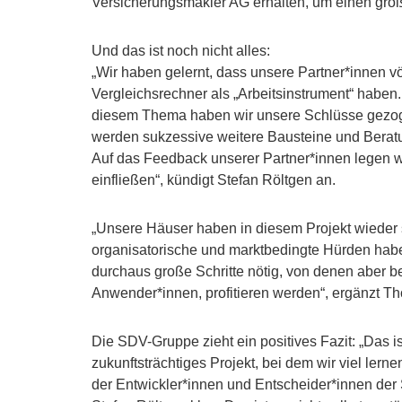
Versicherungsmakler AG erhalten, um einen groß
Und das ist noch nicht alles:
„Wir haben gelernt, dass unsere Partner*innen v
Vergleichsrechner als „Arbeitsinstrument“ habe
diesem Thema haben wir unsere Schlüsse gezogen.
werden sukzessive weitere Bausteine und Beratun
Auf das Feedback unserer Partner*innen legen w
einfließen“, kündigt Stefan Röltgen an.
„Unsere Häuser haben in diesem Projekt wieder s
organisatorische und marktbedingte Hürden ha
durchaus große Schritte nötig, von denen aber be
Anwender*innen, profitieren werden“, ergänzt T
Die SDV-Gruppe zieht ein positives Fazit: „Das 
zukunftsträchtiges Projekt, bei dem wir viel lern
der Entwickler*innen und Entscheider*innen der 