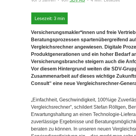
Vor 3 Jahren
von
SDV AG
4 Min. Lesezeit
Versicherungsmakler*innen und freie Vertrieb
Beratungsprozessen spartenübergreifend au
Vergleichsrechner angewiesen. Digitale Proze
Produktgenerationen und ein hoher Bedarf an 
Versicherungsbranche steigern auch die Anf
Vor diesem Hintergrund weiten die SDV-Grupp
Zusammenarbeit auf dieses wichtige Zukunft
Consult“ eine neue Vergleichsrechner-Gener
„Einfachheit, Geschwindigkeit, 100%ige Zuverlä
Vergleichsrechner“, schildert Stefan Röltgen, Be
Erwartungshaltung an einen Technologie-Lieferan
zuverlässige Ergebnisse und Beratungsmöglichke
beraten zu können. In unseren neuen Vergleichs