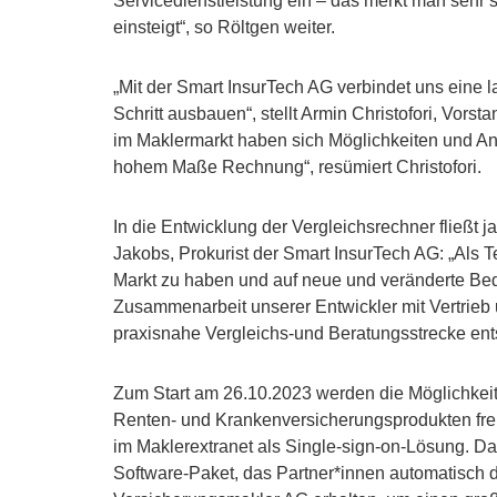
Servicedienstleistung ein – das merkt man sehr 
einsteigt“, so Röltgen weiter.
„Mit der Smart InsurTech AG verbindet uns eine 
Schritt ausbauen“, stellt Armin Christofori, Vors
im Maklermarkt haben sich Möglichkeiten und Anf
hohem Maße Rechnung“, resümiert Christofori.
In die Entwicklung der Vergleichsrechner fließt 
Jakobs, Prokurist der Smart InsurTech AG: „Als T
Markt zu haben und auf neue und veränderte Bed
Zusammenarbeit unserer Entwickler mit Vertrieb 
praxisnahe Vergleichs-und Beratungsstrecke entsta
Zum Start am 26.10.2023 werden die Möglichkeit
Renten- und Krankenversicherungsprodukten fre
im Maklerextranet als Single-sign-on-Lösung. Da
Software-Paket, das Partner*innen automatisch d