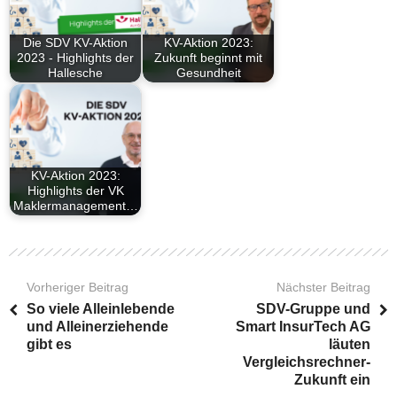
Die SDV KV-Aktion
KV-Aktion 2023:
2023 - Highlights der
Zukunft beginnt mit
Hallesche
Gesundheit
KV-Aktion 2023:
Highlights der VK
Maklermanagement…
Vorheriger Beitrag
Nächster Beitrag
So viele Alleinlebende
SDV-Gruppe und
und Alleinerziehende
Smart InsurTech AG
gibt es
läuten
Vergleichsrechner-
Zukunft ein