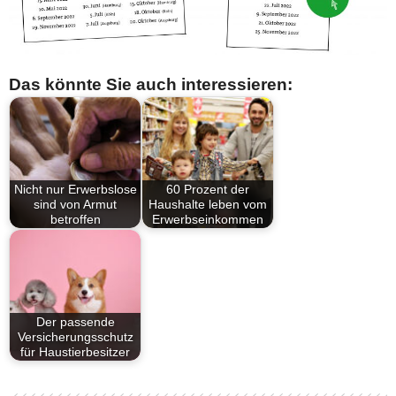
Das könnte Sie auch interessieren:
Nicht nur Erwerbslose
60 Prozent der
sind von Armut
Haushalte leben vom
betroffen
Erwerbseinkommen
Der passende
Versicherungsschutz
für Haustierbesitzer