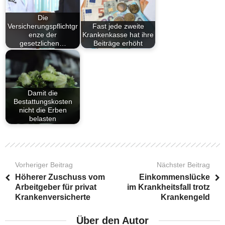
Die
Versicherungspflichtgr
Fast jede zweite
enze der
Krankenkasse hat ihre
gesetzlichen…
Beiträge erhöht
Damit die
Bestattungskosten
nicht die Erben
belasten
Vorheriger Beitrag
Nächster Beitrag
Höherer Zuschuss vom
Einkommenslücke
Arbeitgeber für privat
im Krankheitsfall trotz
Krankenversicherte
Krankengeld
Über den Autor