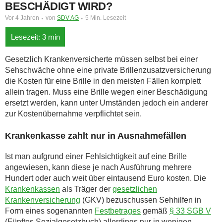
BESCHÄDIGT WIRD?
Vor 4 Jahren
von
SDV AG
5 Min. Lesezeit
Gesetzlich Krankenversicherte müssen selbst bei einer
Sehschwäche ohne eine private Brillenzusatzversicherung
die Kosten für eine Brille in den meisten Fällen komplett
allein tragen. Muss eine Brille wegen einer Beschädigung
ersetzt werden, kann unter Umständen jedoch ein anderer
zur Kostenübernahme verpflichtet sein.
Krankenkasse zahlt nur in Ausnahmefällen
Ist man aufgrund einer Fehlsichtigkeit auf eine Brille
angewiesen, kann diese je nach Ausführung mehrere
Hundert oder auch weit über eintausend Euro kosten. Die
Krankenkassen
als Träger der
gesetzlichen
Krankenversicherung
(GKV) bezuschussen Sehhilfen in
Form eines sogenannten
Festbetrages
gemäß
§ 33 SGB V
(Fünftes Sozialgesetzbuch) allerdings nur in wenigen