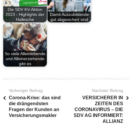
Die SDV KV-Aktion
2023 - Highlights der
Damit Auszubildende
Hallesche
gut abgesichert sind
So viele Alleinlebende
und Alleinerziehende
gibt es
Vorheriger Beitrag
Nächster Beitrag
Corona-Krise: das sind
VERSICHERER IN
die drängendsten
ZEITEN DES
Fragen der Kunden an
CORONAVIRUS – DIE
Versicherungsmakler
SDV AG INFORMIERT:
ALLIANZ