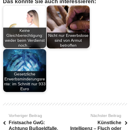
Das könnte Sie auch interessieren:
Keine
Gleichberechtigung:
Nicht nur Erwerbslose
weder beim Verdienst
sind von Armut
noch…
betroffen
Gesetzliche
Erwerbsminderungsre
nte: im Schnitt nur 933
Euro
Vorheriger Beitrag
Nächster Beitrag
Fristsache GwG:
Künstliche
Achtung Bußgeldfalle,
Intelligenz – Fluch oder