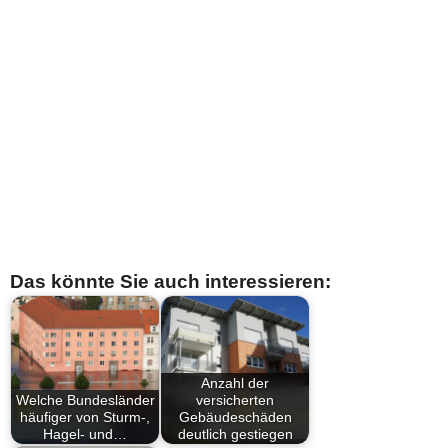
Das könnte Sie auch interessieren:
Anzahl der
Welche Bundesländer
versicherten
häufiger von Sturm-,
Gebäudeschäden
Hagel- und…
deutlich gestiegen