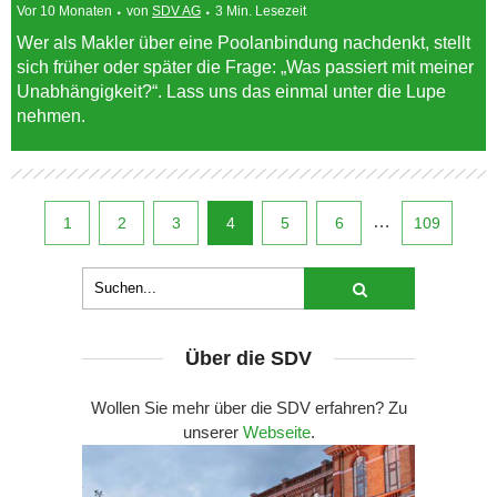
Vor 10 Monaten
von
SDV AG
3 Min. Lesezeit
Wer als Makler über eine Poolanbindung nachdenkt, stellt
sich früher oder später die Frage: „Was passiert mit meiner
Unabhängigkeit?“. Lass uns das einmal unter die Lupe
nehmen.
…
1
2
3
4
5
6
109
Über die SDV
Wollen Sie mehr über die SDV erfahren? Zu
unserer
Webseite
.