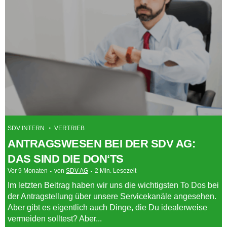
SDV INTERN
VERTRIEB
ANTRAGSWESEN BEI DER SDV AG:
DAS SIND DIE DON‘TS
Vor 9 Monaten
von
SDV AG
2 Min. Lesezeit
Im letzten Beitrag haben wir uns die wichtigsten To Dos bei
der Antragstellung über unsere Servicekanäle angesehen.
Aber gibt es eigentlich auch Dinge, die Du idealerweise
vermeiden solltest? Aber...