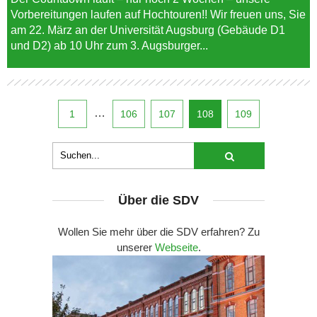
Vorbereitungen laufen auf Hochtouren!! Wir freuen uns, Sie
am 22. März an der Universität Augsburg (Gebäude D1
und D2) ab 10 Uhr zum 3. Augsburger...
…
1
106
107
108
109
Über die SDV
Wollen Sie mehr über die SDV erfahren? Zu
unserer
Webseite
.