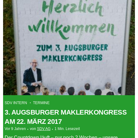
SDV INTERN
TERMINE
3. AUGSBURGER MAKLERKONGRESS
AM 22. MÄRZ 2017
Vor 9 Jahren
von
SDV AG
1 Min. Lesezeit
Der Countdown läuft – nur noch 2 Wochen – unsere