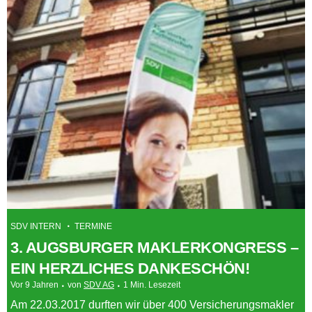
SDV INTERN
TERMINE
3. AUGSBURGER MAKLERKONGRESS –
EIN HERZLICHES DANKESCHÖN!
Vor 9 Jahren
von
SDV AG
1 Min. Lesezeit
Am 22.03.2017 durften wir über 400 Versicherungsmakler