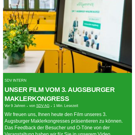
SDV INTERN
UNSER FILM VOM 3. AUGSBURGER
MAKLERKONGRESS
Vor 9 Jahren
von
SDV AG
1 Min. Lesezeit
Wir freuen uns, Ihnen heute den Film unseres 3.
Augsburger Maklerkongresses präsentieren zu können.
Das Feedback der Besucher und O-Töne von der
Veranstaltung haben wir für Sie in unserem Video...