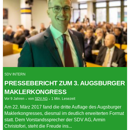
SDV INTERN
PRESSEBERICHT ZUM 3. AUGSBURGER
MAKLERKONGRESS
Vor 9 Jahren
von
SDV AG
1 Min. Lesezeit
Am 22. März 2017 fand die dritte Auflage des Augsburger
Maklerkongresses, diesmal im deutlich erweiterten Format
statt. Dem Vorstandssprecher der SDV AG, Armin
Christofori, steht die Freude ins...