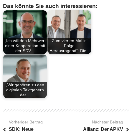
Das könnte Sie auch interessieren:
„Ich will den Mehrwert
Zum vierten Mal in
einer Kooperation mit
Folge
der SDV…
„Herausragend“: Die…
„Wir gehören zu den
digitalen Taktgebern
der…
Vorheriger Beitrag
Nächster Beitrag
SDK: Neue
Allianz: Der APKV