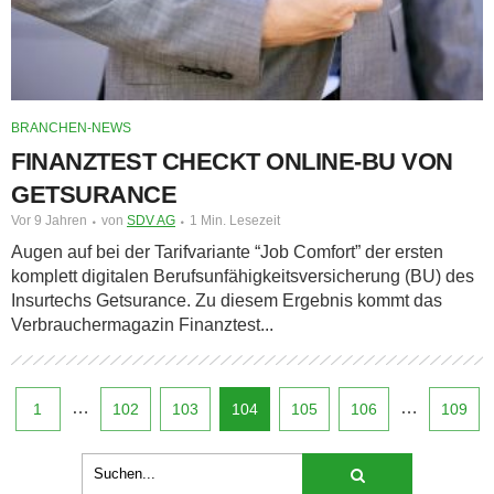
BRANCHEN-NEWS
FINANZTEST CHECKT ONLINE-BU VON
GETSURANCE
Vor 9 Jahren
von
SDV AG
1 Min. Lesezeit
Augen auf bei der Tarifvariante “Job Comfort” der ersten
komplett digitalen Berufsunfähigkeitsversicherung (BU) des
Insurtechs Getsurance. Zu diesem Ergebnis kommt das
Verbrauchermagazin Finanztest...
…
…
1
102
103
104
105
106
109