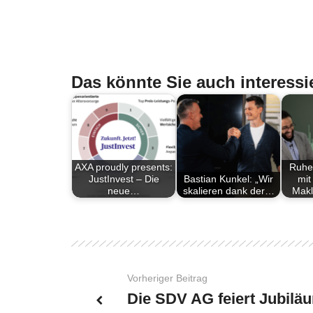
Das könnte Sie auch interessi
AXA proudly presents:
Ruhe
JustInvest – Die
Bastian Kunkel: „Wir
mit
neue…
skalieren dank der…
Makl
Vorheriger Beitrag
Die SDV AG feiert Jubilä