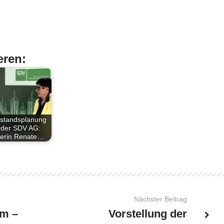
eren:
standsplanung
 der SDV AG:
erin Renate…
Nächster Beitrag
um –
Vorstellung der