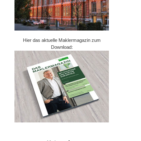
Hier das aktuelle Maklermagazin zum
Download: