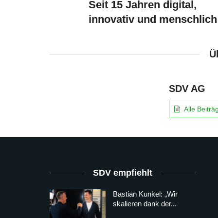
Seit 15 Jahren digital,
innovativ und menschlich
Ü
SDV AG
Alle Beitr
SDV empfiehlt
Bastian Kunkel: „Wir
skalieren dank der...