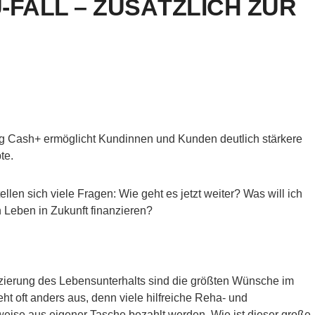
-FALL – ZUSÄTZLICH ZUR
ng Cash+ ermöglicht Kundinnen und Kunden deutlich stärkere
te.
ellen sich viele Fragen: Wie geht es jetzt weiter? Was will ich
 Leben in Zukunft finanzieren?
zierung des Lebensunterhalts sind die größten Wünsche im
ieht oft anders aus, denn viele hilfreiche Reha- und
weise aus eigener Tasche bezahlt werden. Wie ist dieser große