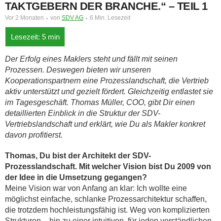
TAKTGEBERN DER BRANCHE.“ – TEIL 1
Vor 2 Monaten
von
SDV AG
6 Min. Lesezeit
Der Erfolg eines Maklers steht und fällt mit seinen
Prozessen. Deswegen bieten wir unseren
Kooperationspartnern eine Prozesslandschaft, die Vertrieb
aktiv unterstützt und gezielt fördert. Gleichzeitig entlastet sie
im Tagesgeschäft. Thomas Müller, COO, gibt Dir einen
detaillierten Einblick in die Struktur der SDV-
Vertriebslandschaft und erklärt, wie Du als Makler konkret
davon profitierst.
Thomas, Du bist der Architekt der SDV-
Prozesslandschaft. Mit welcher Vision bist Du 2009 von
der Idee in die Umsetzung gegangen?
Meine Vision war von Anfang an klar: Ich wollte eine
möglichst einfache, schlanke Prozessarchitektur schaffen,
die trotzdem hochleistungsfähig ist. Weg von komplizierten
Strukturen – hin zu einer intuitiven, für jeden verständlichen