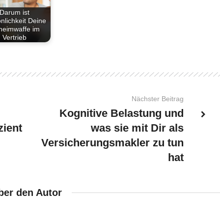
Darum ist
nlichkeit Deine
eimwaffe im
Vertrieb
Nächster Beitrag
Kognitive Belastung und
zient
was sie mit Dir als
Versicherungsmakler zu tun
hat
ber den Autor