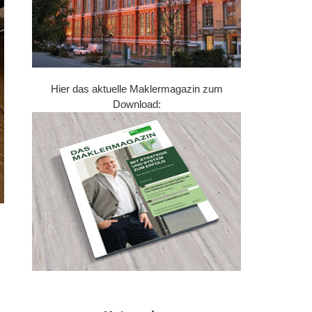
Hier das aktuelle Maklermagazin zum
Download: