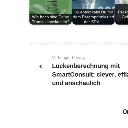
So entwickelst Du mit
Persö
Wie hoch sind Deine
dem Paretoprinzip und
Geh
Transaktionskosten?
der SDV…
Vorheriger Beitrag
Lückenberechnung mit
SmartConsult: clever, effi
und anschaulich
Ü