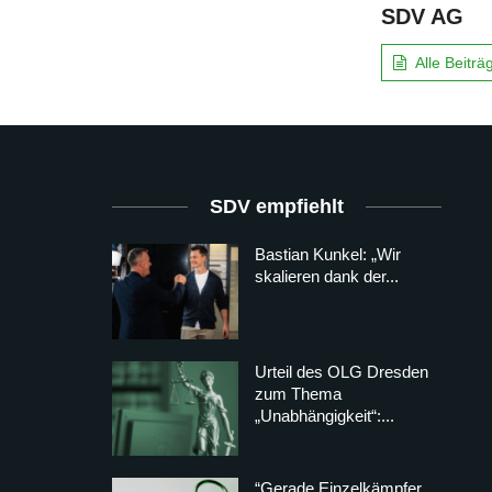
SDV AG
Alle Beitr
SDV empfiehlt
Bastian Kunkel: „Wir
skalieren dank der...
Urteil des OLG Dresden
zum Thema
„Unabhängigkeit“:...
“Gerade Einzelkämpfer