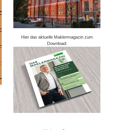
Hier das aktuelle Maklermagazin zum
Download: