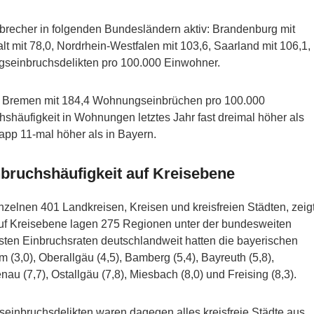
recher in folgenden Bundesländern aktiv: Brandenburg mit
t mit 78,0, Nordrhein-Westfalen mit 103,6, Saarland mit 106,1,
gseinbruchsdelikten pro 100.000 Einwohner.
d Bremen mit 184,4 Wohnungseinbrüchen pro 100.000
shäufigkeit in Wohnungen letztes Jahr fast dreimal höher als
app 11-mal höher als in Bayern.
bruchshäufigkeit auf Kreisebene
nzelnen 401 Landkreisen, Kreisen und kreisfreien Städten, zeig
auf Kreisebene lagen 275 Regionen unter der bundesweiten
sten Einbruchsraten deutschlandweit hatten die bayerischen
(3,0), Oberallgäu (4,5), Bamberg (5,4), Bayreuth (5,8),
u (7,7), Ostallgäu (7,8), Miesbach (8,0) und Freising (8,3).
inbruchsdelikten waren dagegen alles kreisfreie Städte aus