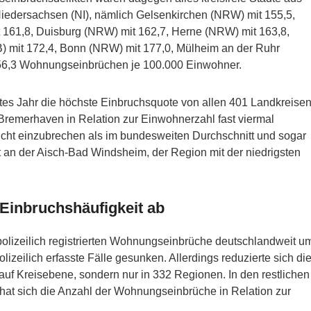
edersachsen (NI), nämlich Gelsenkirchen (NRW) mit 155,5,
t 161,8, Duisburg (NRW) mit 162,7, Herne (NRW) mit 163,8,
 mit 172,4, Bonn (NRW) mit 177,0, Mülheim an der Ruhr
56,3 Wohnungseinbrüchen je 100.000 Einwohner.
ztes Jahr die höchste Einbruchsquote von allen 401 Landkreisen
 Bremerhaven in Relation zur Einwohnerzahl fast viermal
cht einzubrechen als im bundesweiten Durchschnitt und sogar
 an der Aisch-Bad Windsheim, der Region mit der niedrigsten
 Einbruchshäufigkeit ab
polizeilich registrierten Wohnungseinbrüche deutschlandweit u
lizeilich erfasste Fälle gesunken. Allerdings reduzierte sich di
auf Kreisebene, sondern nur in 332 Regionen. In den restlichen
 hat sich die Anzahl der Wohnungseinbrüche in Relation zur