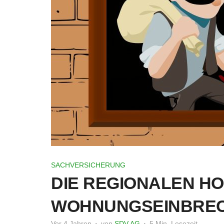
SACHVERSICHERUNG
DIE REGIONALEN H
WOHNUNGSEINBRE
Vor 4 Jahren
von
SDV AG
5 Min. Lesezeit