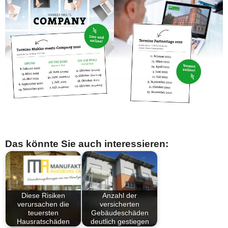
Das könnte Sie auch interessieren:
Diese Risiken
Anzahl der
verursachen die
versicherten
teuersten
Gebäudeschäden
Hausratschäden
deutlich gestiegen