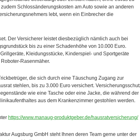
rif zudem Schlossänderungskosten am Auto sowie an anderen
ersicherungsnehmers lebt, wenn ein Einbrecher die
ket. Der Versicherer leistet diesbezüglich nämlich auch bei
gsgrundstück bis zu einer Schadenhöhe von 10.000 Euro.
Grillgeräte, Kleidungsstücke, Kinderspiel- und Sportgeräte
in Roboter-Rasenmäher.
ickbetrüger, die sich durch eine Täuschung Zugang zur
rat stehlen, bis zu 3.000 Euro versichert. Versicherungsschut
gegenstände wie eine Tasche oder eine Jacke, die während der
 Klinikaufenthaltes aus dem Krankenzimmer gestohlen werden.
nter
https://www.manaug-produktgeber.de/hausratversicherung/
faktur Augsburg GmbH steht Ihnen deren Team gerne unter der