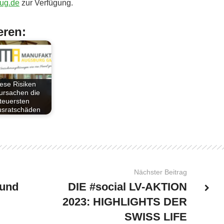
ug.de
zur Verfügung.
eren:
ese Risiken
ursachen die
teuersten
sratschäden
Nächster Beitrag
 und
DIE #social LV-AKTION
2023: HIGHLIGHTS DER
SWISS LIFE