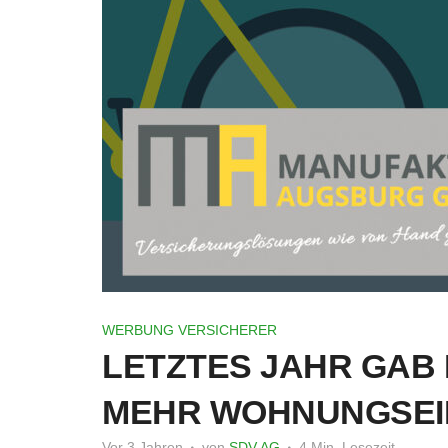
WERBUNG VERSICHERER
LETZTES JAHR GAB 
MEHR WOHNUNGSE
Vor 3 Jahren
von
SDV AG
4 Min. Lesezeit