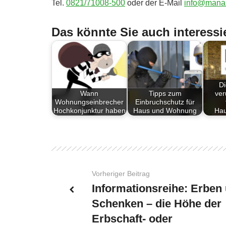
Tel.
0821/71008-500
oder der E-Mail
info@mana
Das könnte Sie auch interessi
Di
Wann
Tipps zum
ver
Wohnungseinbrecher
Einbruchschutz für
Hochkonjunktur haben
Haus und Wohnung
Hau
Vorheriger Beitrag
Informationsreihe: Erben
Schenken – die Höhe der
Erbschaft- oder