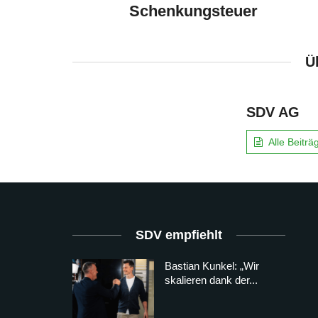
Schenkungsteuer
Ü
SDV AG
Alle Beitr
SDV empfiehlt
Bastian Kunkel: „Wir
skalieren dank der...