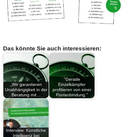
Das könnte Sie auch interessieren:
"Gerade
„Wir garantieren
Einzelkämpfer
Unabhängigkeit in der
profitieren von einer
Beratung mit…
Poolanbindung."
Interview: Künstliche
Intelligenz bei