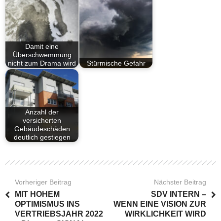
Damit eine
Überschwemmung
nicht zum Drama wird
Stürmische Gefahr
Anzahl der
versicherten
Gebäudeschäden
deutlich gestiegen
Vorheriger Beitrag
Nächster Beitrag
MIT HOHEM
SDV INTERN –
OPTIMISMUS INS
WENN EINE VISION ZUR
VERTRIEBSJAHR 2022
WIRKLICHKEIT WIRD