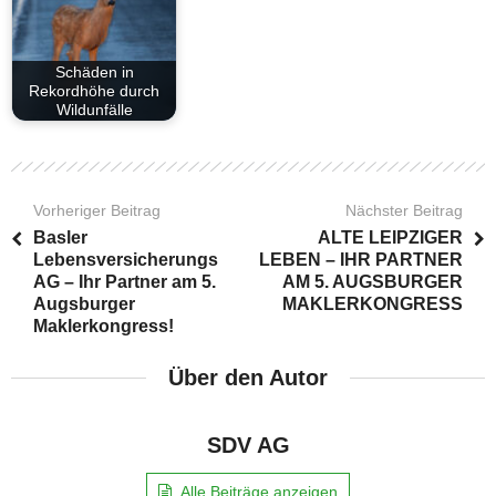
Schäden in
Rekordhöhe durch
Wildunfälle
Vorheriger Beitrag
Nächster Beitrag
Basler
ALTE LEIPZIGER
Lebensversicherungs
LEBEN – IHR PARTNER
AG – Ihr Partner am 5.
AM 5. AUGSBURGER
Augsburger
MAKLERKONGRESS
Maklerkongress!
Über den Autor
SDV AG
Alle Beiträge anzeigen