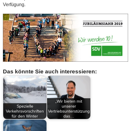
Verfügung.
Das könnte Sie auch interessieren:
„Wir bieten mit
Spezielle
unserer
Verkehrsvorschriften
Vertriebsunterstützung
für den Winter
das…