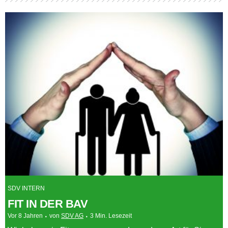
SDV INTERN
FIT IN DER BAV
Vor 8 Jahren
von
SDV AG
3 Min. Lesezeit