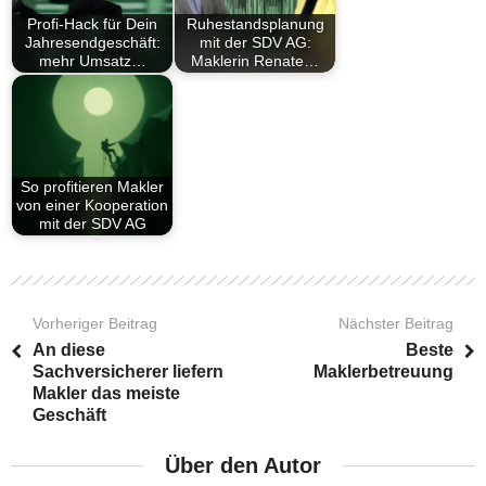
Profi-Hack für Dein
Ruhestandsplanung
Jahresendgeschäft:
mit der SDV AG:
mehr Umsatz…
Maklerin Renate…
So profitieren Makler
von einer Kooperation
mit der SDV AG
Vorheriger Beitrag
Nächster Beitrag
An diese
Beste
Sachversicherer liefern
Maklerbetreuung
Makler das meiste
Geschäft
Über den Autor