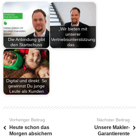
„Wir bieten mit
unserer
Die Anbindung gibt
Vertriebsunterstützung
den Startschuss
das…
Digital und direkt: So
gewinnst Du junge
Leute als Kunden
Vorheriger Beitrag
Nächster Beitrag
Heute schon das
Unsere Makler-
Morgen absichern
Garantierente