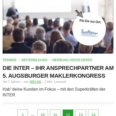
TERMINE
WEITERBILDUNG
WERBUNG VERSICHERER
DIE INTER – IHR ANSPRECHPARTNER AM
5. AUGSBURGER MAKLERKONGRESS
Vor 7 Jahren
von
SDV AG
1 Min. Lesezeit
Hab’ deine Kunden im Fokus – mit den Superkräften der
INTER
…
1
10
11
12
13
14