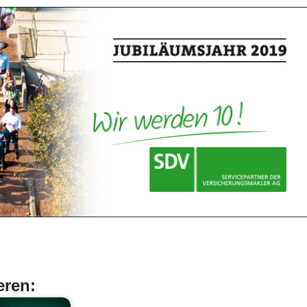
eren: