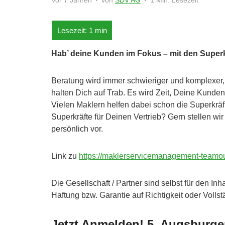
Vor 7 Jahren
von
SDV AG
1 Min. Lesezeit
Hab’ deine Kunden im Fokus – mit den Super
Beratung wird immer schwieriger und komplexer,
halten Dich auf Trab. Es wird Zeit, Deine Kunde
Vielen Maklern helfen dabei schon die Superkräf
Superkräfte für Deinen Vertrieb? Gern stellen 
persönlich vor.
Link zu
https://maklerservicemanagement-teamout
Die Gesellschaft / Partner sind selbst für den In
Haftung bzw. Garantie auf Richtigkeit oder Vollst
Jetzt Anmelden! 5. Augsburge