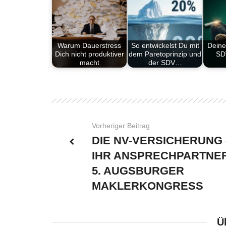
Warum Dauerstress
So entwickelst Du mit
Deine
Dich nicht produktiver
dem Paretoprinzip und
SD
macht
der SDV…
Vorheriger Beitrag
DIE NV-VERSICHERUNG 
IHR ANSPRECHPARTNE
5. AUGSBURGER
MAKLERKONGRESS
Ü