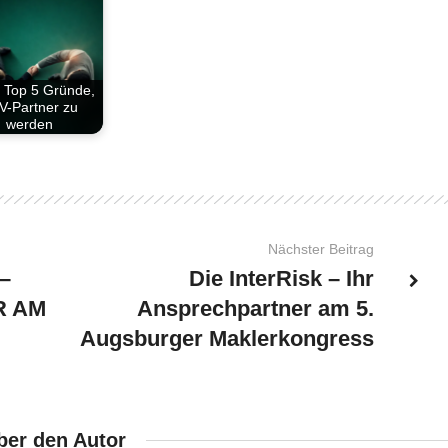
 Top 5 Gründe,
V-Partner zu
werden
Nächster Beitrag
–
Die InterRisk – Ihr
R AM
Ansprechpartner am 5.
Augsburger Maklerkongress
ber den Autor