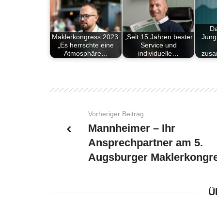
Da
Maklerkongress 2023:
„Seit 15 Jahren bester
Jung
„Es herrschte eine
Service und
Atmosphäre…
individuelle…
zusa
Vorheriger Beitrag
Mannheimer – Ihr
Ansprechpartner am 5.
Augsburger Maklerkongr
Ü