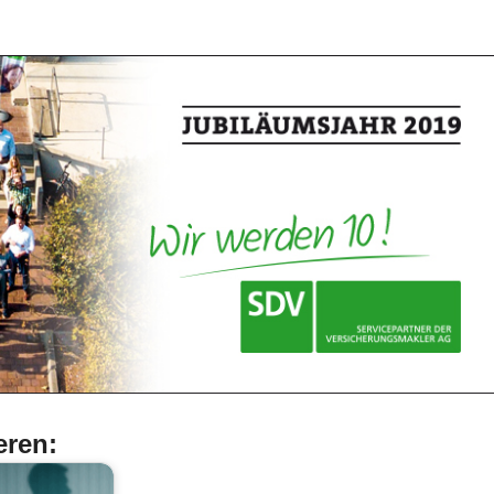
eren: