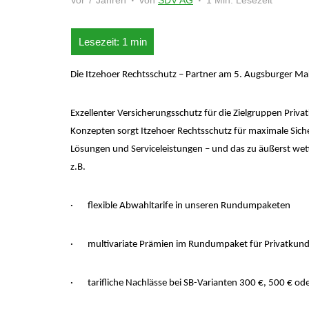
Vor 7 Jahren
von
SDV AG
1 Min. Lesezeit
Die Itzehoer Rechtsschutz – Partner am 5. Augsburger Ma
Exzellenter Versicherungsschutz für die Zielgruppen Pri
Konzepten sorgt Itzehoer Rechtsschutz für maximale Sicher
Lösungen und Serviceleistungen – und das zu äußerst wet
z.B.
· flexible Abwahltarife in unseren Rundumpaketen
· multivariate Prämien im Rundumpaket für Privatkun
· tarifliche Nachlässe bei SB-Varianten 300 €, 500 € od