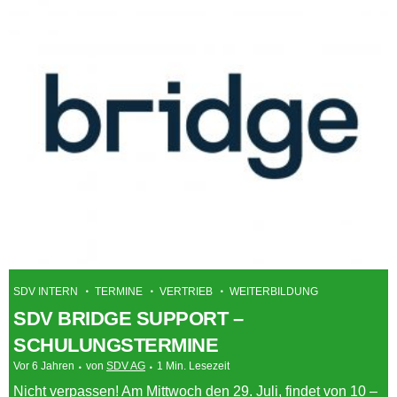
SDV INTERN
TERMINE
VERTRIEB
WEITERBILDUNG
SDV BRIDGE SUPPORT –
SCHULUNGSTERMINE
Vor 6 Jahren
von
SDV AG
1 Min. Lesezeit
Nicht verpassen! Am Mittwoch den 29. Juli, findet von 10 –