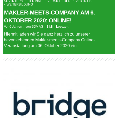
SDV INTERN
TERMINE
VERSICHERER
VERTRIEB
WEITERBILDUNG
MAKLER-MEETS-COMPANY AM 6.
OKTOBER 2020: ONLINE!
Vor 6 Jahren
von
SDV AG
1 Min. Lesezeit
Hiermit laden wir Sie ganz herzlich zu unserer
bevorstehenden Makler-meets-Company Online-
Veranstaltung am 06. Oktober 2020 ein.