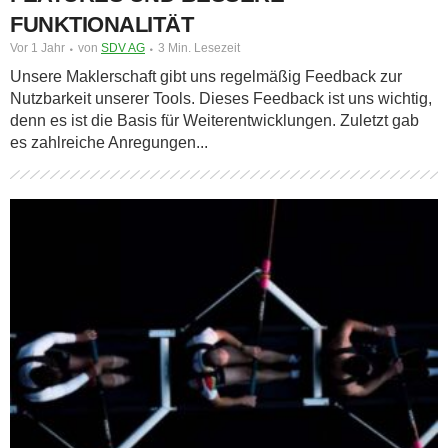
FUNKTIONALITÄT
Vor 1 Jahr
von
SDV AG
3 Min. Lesezeit
Unsere Maklerschaft gibt uns regelmäßig Feedback zur
Nutzbarkeit unserer Tools. Dieses Feedback ist uns wichtig,
denn es ist die Basis für Weiterentwicklungen. Zuletzt gab
es zahlreiche Anregungen...