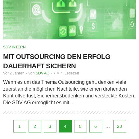
SDV INTERN
MIT OUTSOURCING DEN ERFOLG
DAUERHAFT SICHERN
Vor 2 Jahren
von
SDV AG
7 Min. Lesezeit
Wenn es um das Thema Outsourcing geht, denken viele
zuerst an die möglichen Nachteile, wie einen drohenden
Kontrollverlust, Sicherheitsbedenken und versteckte Kosten.
Die SDV AG ermöglicht es mit...
…
1
2
3
4
5
6
23