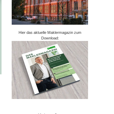
Hier das aktuelle Maklermagazin zum
Download: