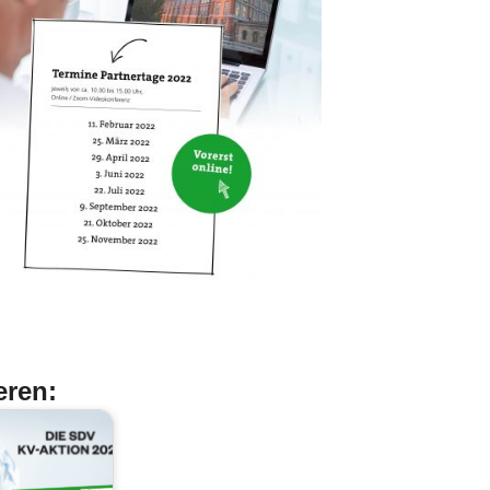
eren: