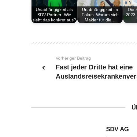
Unabhängigkeit als
Unabhängigkeit im
Die 
SDV-Partner: Wie
Fokus: Warum sich
2023 
sieht das konkret aus?
Makler für die…
Vorheriger Beitrag
Fast jeder Dritte hat eine
Auslandsreisekrankenver
Ü
SDV AG