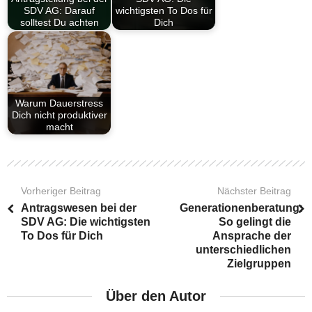
SDV AG: Darauf
wichtigsten To Dos für
solltest Du achten
Dich
Warum Dauerstress
Dich nicht produktiver
macht
Vorheriger Beitrag
Nächster Beitrag
Antragswesen bei der
Generationenberatung:
SDV AG: Die wichtigsten
So gelingt die
To Dos für Dich
Ansprache der
unterschiedlichen
Zielgruppen
Über den Autor