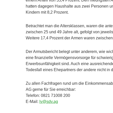
einem Anteil von 33,4 Prozent. Den niedrigsten A
hatten dagegen Haushalte aus zwei Personen un
Kindern mit 8,2 Prozent.
Betrachtet man die Altersklassen, waren die ante
zwischen 25 und 49 Jahre alt, gefolgt von jeweil
Weitere 17,4 Prozent der Armen waren zwischen 
Der Armutsbericht belegt unter anderem, wie wic
eine finanzielle Vermögensvorsorge für schwierig
Erwerbsunfähigkeit sind. Auch eine ausreichend
Todesfall eines Ehepartners der andere nicht in
Zu allen Fachfragen rund um die Einkommensabs
AG gerne für Sie erreichbar:
Telefon: 0821 71008 200
E-Mail:
lv@sdv.ag