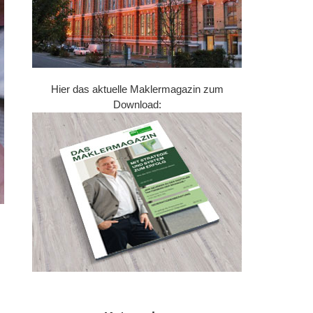
Hier das aktuelle Maklermagazin zum
Download: