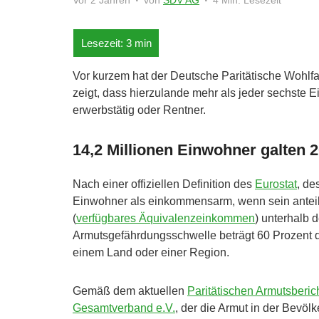
Vor 2 Jahren
von
SDV AG
4 Min. Lesezeit
Vor kurzem hat der Deutsche Paritätische Wohlfa
zeigt, dass hierzulande mehr als jeder sechste 
erwerbstätig oder Rentner.
14,2 Millionen Einwohner galten
Nach einer offiziellen Definition des
Eurostat
, de
Einwohner als einkommensarm, wenn sein antei
(
verfügbares Äquivalenzeinkommen
) unterhalb 
Armutsgefährdungsschwelle beträgt 60 Prozent 
einem Land oder einer Region.
Gemäß dem aktuellen
Paritätischen Armutsberic
Gesamtverband e.V.
, der die Armut in der Bevöl