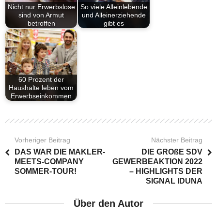
Nicht nur Erwerbslose
So viele Alleinlebende
sind von Armut
und Alleinerziehende
betroffen
gibt es
60 Prozent der
Haushalte leben vom
Erwerbseinkommen
Vorheriger Beitrag
Nächster Beitrag
DAS WAR DIE MAKLER-
DIE GROßE SDV
MEETS-COMPANY
GEWERBEAKTION 2022
SOMMER-TOUR!
– HIGHLIGHTS DER
SIGNAL IDUNA
Über den Autor