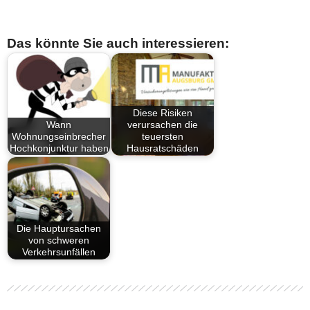
Das könnte Sie auch interessieren:
Diese Risiken
Wann
verursachen die
Wohnungseinbrecher
teuersten
Hochkonjunktur haben
Hausratschäden
Die Hauptursachen
von schweren
Verkehrsunfällen