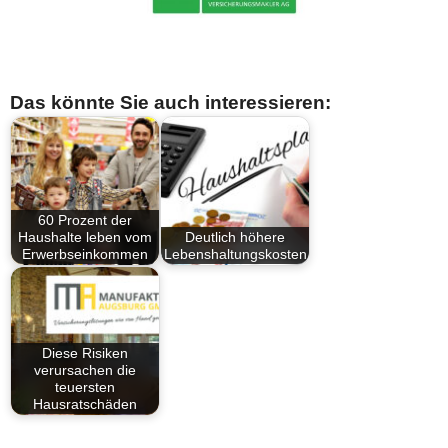
Das könnte Sie auch interessieren:
60 Prozent der
Haushalte leben vom
Deutlich höhere
Erwerbseinkommen
Lebenshaltungskosten
Diese Risiken
verursachen die
teuersten
Hausratschäden