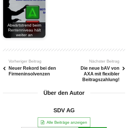
Abwärtstrend beim
Rentenniveau hält
weiter an
Vorheriger Beitrag
Nächster Beitrag
Neuer Rekord bei den
Die neue bAV von
Firmeninsolvenzen
AXA mit flexibler
Beitragszahlung!
Über den Autor
SDV AG
Alle Beiträge anzeigen