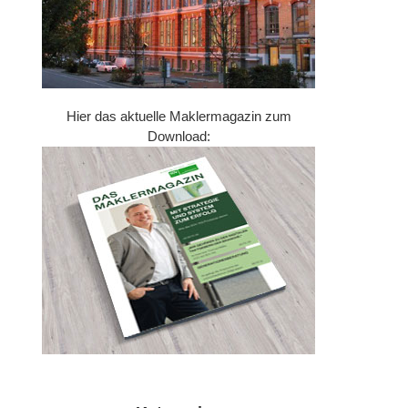
Hier das aktuelle Maklermagazin zum
Download: