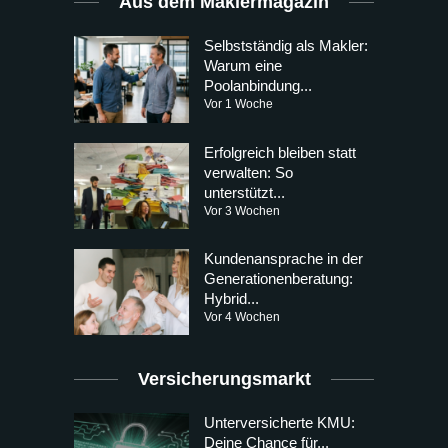
Aus dem Maklermagazin
Selbstständig als Makler:
Warum eine
Poolanbindung...
Vor 1 Woche
Erfolgreich bleiben statt
verwalten: So
unterstützt...
Vor 3 Wochen
Kundenansprache in der
Generationenberatung:
Hybrid...
Vor 4 Wochen
Versicherungsmarkt
Unterversicherte KMU:
Deine Chance für...