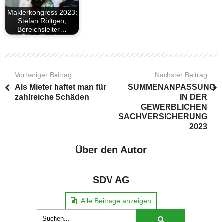
Maklerkongress 2023:
Stefan Röltgen,
Bereichsleiter…
Vorheriger Beitrag
Nächster Beitrag
Als Mieter haftet man für
SUMMENANPASSUNG
zahlreiche Schäden
IN DER
GEWERBLICHEN
SACHVERSICHERUNG
2023
Über den Autor
SDV AG
Alle Beiträge anzeigen