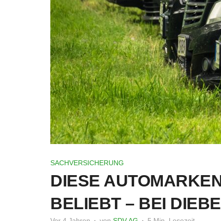
SACHVERSICHERUNG
DIESE AUTOMARKEN
BELIEBT – BEI DIEB
Vor 4 Jahren
von
SDV AG
5 Min. Lesezeit