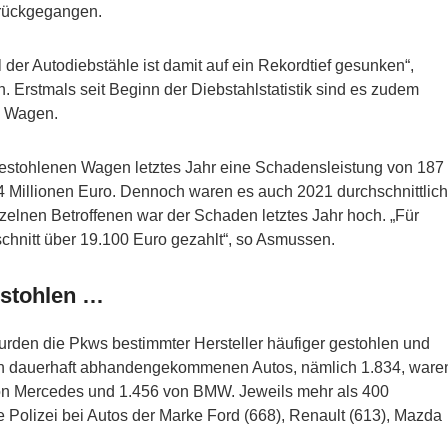
urückgegangen.
 der Autodiebstähle ist damit auf ein Rekordtief gesunken“,
Erstmals seit Beginn der Diebstahlstatistik sind es zudem
e Wagen.
 gestohlenen Wagen letztes Jahr eine Schadensleistung von 187
14 Millionen Euro. Dennoch waren es auch 2021 durchschnittlich
zelnen Betroffenen war der Schaden letztes Jahr hoch. „Für
chnitt über 19.100 Euro gezahlt“, so Asmussen.
estohlen …
urden die Pkws bestimmter Hersteller häufiger gestohlen und
ten dauerhaft abhandengekommenen Autos, nämlich 1.834, ware
von Mercedes und 1.456 von BMW. Jeweils mehr als 400
ie Polizei bei Autos der Marke Ford (668), Renault (613), Mazda