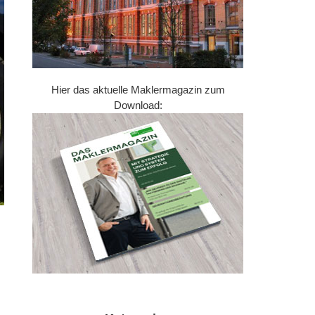
Hier das aktuelle Maklermagazin zum
Download: