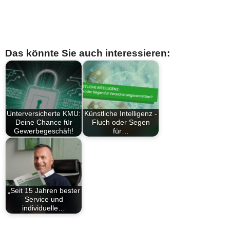
Das könnte Sie auch interessieren:
Unterversicherte KMU:
Künstliche Intelligenz -
Deine Chance für
Fluch oder Segen
Gewerbegeschäft!
für…
„Seit 15 Jahren bester
Service und
individuelle…