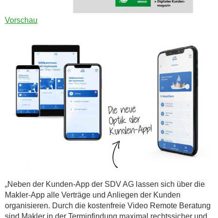
(öffnet
Vorschau
in
neuem
Tab)
„Neben der Kunden-App der SDV AG lassen sich über die
Makler-App alle Verträge und Anliegen der Kunden
organisieren. Durch die kostenfreie Video Remote Beratung
sind Makler in der Terminfindung maximal rechtssicher und