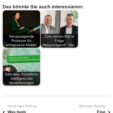
Das könnte Sie auch interessieren:
Herausragende
Zum vierten Mal in
Prozesse für
Folge
erfolgreiche Makler
„Herausragend“: Die…
Interview: Künstliche
Intelligenz bei
Versicherungen
Vorheriger Beitrag
Nächster Beitrag
Was beim
Eine